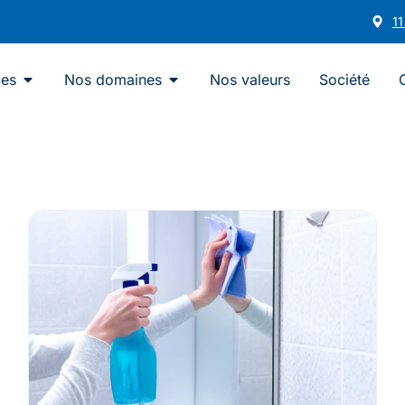
11
ces
Nos domaines
Nos valeurs
Société