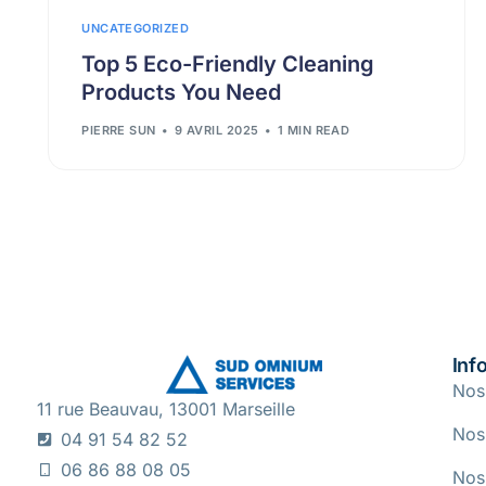
UNCATEGORIZED
Top 5 Eco-Friendly Cleaning
Products You Need
PIERRE SUN
9 AVRIL 2025
1 MIN READ
Inf
Nos
11 rue Beauvau, 13001 Marseille
Nos
04 91 54 82 52
06 86 88 08 05
Nos