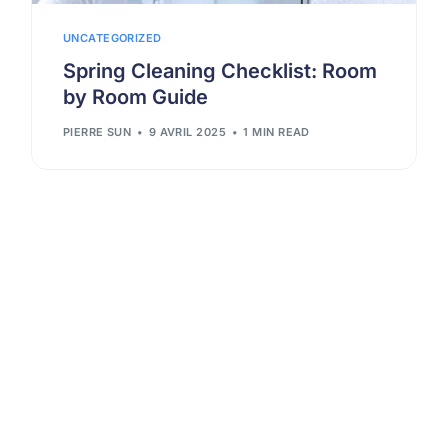
UNCATEGORIZED
Spring Cleaning Checklist: Room
by Room Guide
PIERRE SUN
9 AVRIL 2025
1 MIN READ